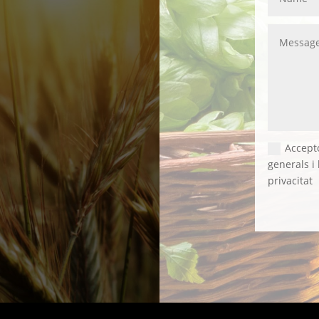
Accept
generals i 
privacitat