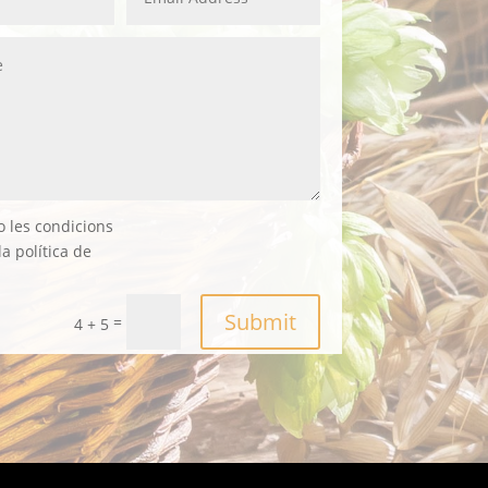
o les condicions
la política de
Submit
=
4 + 5