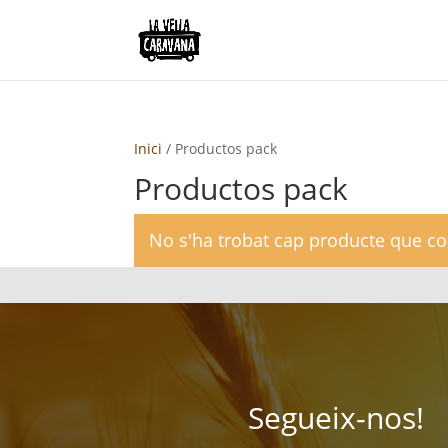
Inici
/ Productos pack
Productos pack
No s'ha trobat cap producte que coi
Segueix-nos!