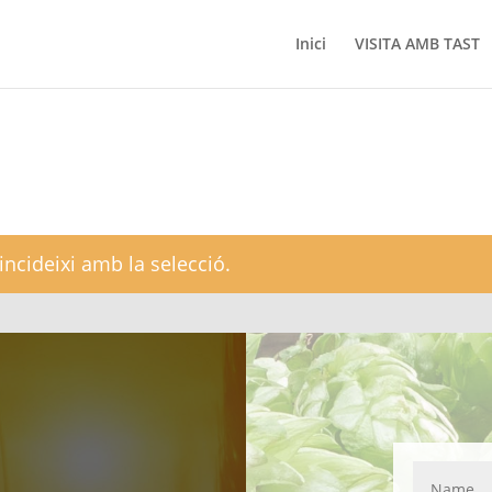
Inici
VISITA AMB TAST
ncideixi amb la selecció.