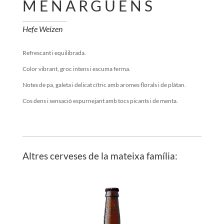
MENÀRGUENS
Hefe Weizen
Refrescant i equilibrada.
Color vibrant, groc intens i escuma ferma.
Notes de pa, galeta i delicat cítric amb aromes florals i de plàtan.
Cos dens i sensació espurnejant amb tocs picants i de menta.
Altres cerveses de la mateixa família: