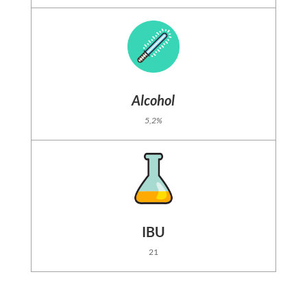
Alcohol
5,2%
IBU
21