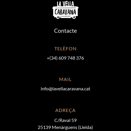
Contacte
TELÈFON
+(34) 609 748 376
MAIL
info@lavellacaravana.cat
ADREÇA
C/Raval 59
25139 Menàrguens (Lleida)