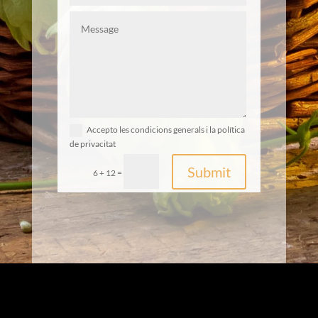
Accepto les condicions generals i la política
de privacitat
Submit
=
6 + 12