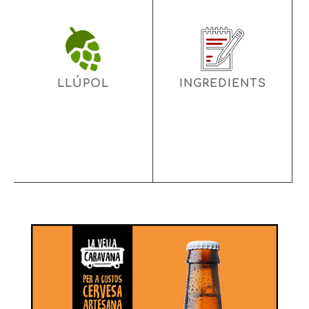
LLÚPOL
INGREDIENTS
Hallertau Tradition
Aigua, llevat, llúpol i maltes.
LLÚPOL
INGREDIENTS