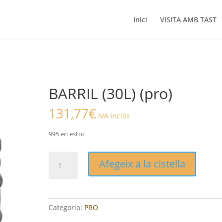
Inici
VISITA AMB TAST
BARRIL (30L) (pro)
131,77
€
IVA inclós
995 en estoc
quantitat
Afegeix a la cistella
de
BARRIL
(30L)
(pro)
Categoria:
PRO