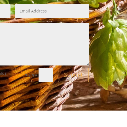
ls i
Submit
=
7 + 9