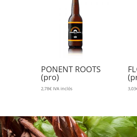
PONENT ROOTS
FL
(pro)
(p
2,78
€
IVA inclós
3,03