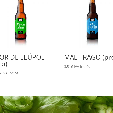
OR DE LLÚPOL
MAL TRAGO (pr
ro)
3,51
€
IVA inclós
€
IVA inclós