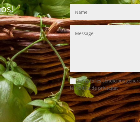
os!
Accepto les condicions genera
la política de privacitat