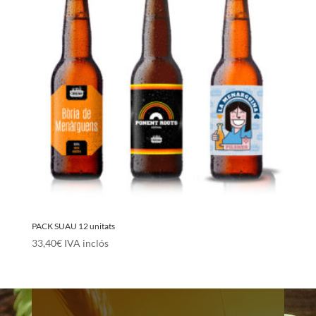
PACK SUAU 12 unitats
33,40
€
IVA inclós