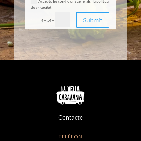
Accepto les condicions generals i la política
de privacitat
Submit
=
4 + 14
Contacte
TELÈFON