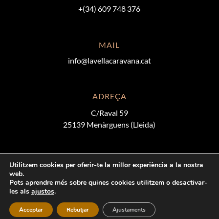
+(34) 609 748 376
MAIL
info@lavellacaravana.cat
ADREÇA
C/Raval 59
25139 Menàrguens (Lleida)
Utilitzem cookies per oferir-te la millor experiència a la nostra
web.
Pots aprendre més sobre quines cookies utilitzem o desactivar-
les als
ajustos
.
Acceptar
Rebutjar
Ajustaments