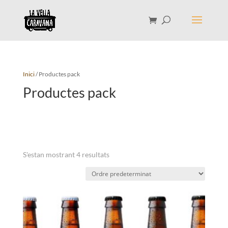
Inici
/ Productes pack
Productes pack
S'estan mostrant 4 resultats