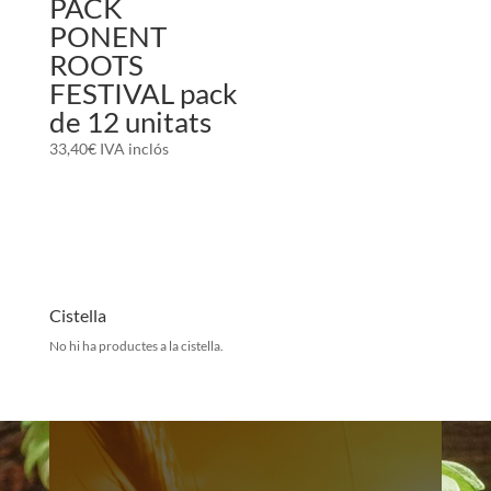
PACK
PONENT
ROOTS
FESTIVAL pack
de 12 unitats
33,40
€
IVA inclós
Cistella
No hi ha productes a la cistella.