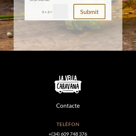
Submit
=
9 + 3
Contacte
TELÈFON
+(34) 609 748 376