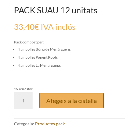
PACK SUAU 12 unitats
33,40
€
IVA inclós
Pack compost per:
4 ampolles Bòria de Menàrguens.
4 ampolles Ponent Roots.
4 ampolles La Menarguina.
163 en estoc
quantitat
Afegeix a la cistella
de
PACK
SUAU
12
Categoria:
Productes pack
unitats