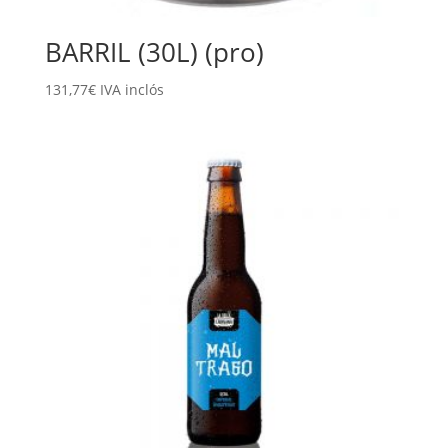
BARRIL (30L) (pro)
131,77
€
IVA inclós