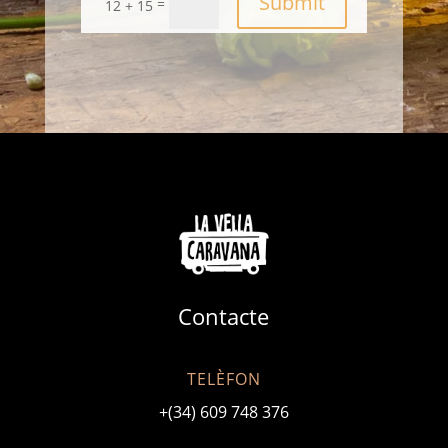
Submit
=
12 + 15
Contacte
TELÈFON
+(34) 609 748 376